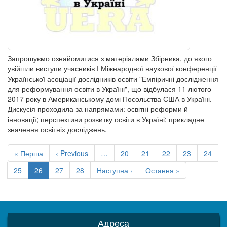
Запрошуємо ознайомитися з матеріалами Збірника, до якого
увійшли виступи учасників І Міжнародної наукової конференції
Української асоціації дослідників освіти "Емпіричні дослідження
для реформування освіти в Україні", що відбулася 11 лютого
2017 року в Американському домі Посольства США в Україні.
Дискусія проходила за напрямами: освітні реформи й
інновації; перспективи розвитку освіти в Україні; прикладне
значення освітніх досліджень.
Розбивка
на
Перша
« Перша
Попередня
‹ Previous
…
Сторінка
20
Сторінка
21
Сторінка
22
Сторінка
23
Сторін
24
сторінки
сторінка
сторінка
Сторінка
25
Поточна
26
Сторінка
27
Сторінка
28
Наступна
Наступна ›
Остання
Остання »
сторінка
сторінка
сторінка
Адреса