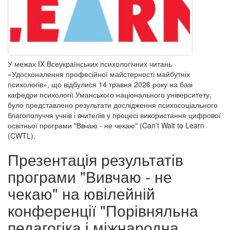
У межах IX Всеукраїнських психологічних читань
«Удосконалення професійної майстерності майбутніх
психологів», що відбулися 14 травня 2026 року на базі
кафедри психології Уманського національного університету,
було представлено результати дослідження психосоціального
благополуччя учнів і вчителів у процесі використання цифрової
освітньої програми "Ввчаю - не чекаю" (Can’t Wait to Learn
(CWTL).
Презентація результатів
програми "Вивчаю - не
чекаю" на ювілейній
конференції "Порівняльна
педагогіка і міжнародна