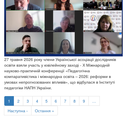
27 травня 2026 року члени Української асоціації дослідників
освіти взяли участь у ювілейному заході - Х Міжнародній
науково-практичній конференції «Педагогічна
компаративістика і міжнародна освіта – 2026: реформи в
умовах непрогнозованих впливів», що відбулася в Інституті
педагогіки НАПН України.
Розбивка
на
Поточна
1
Сторінка
2
Сторінка
3
Сторінка
4
Сторінка
5
Сторінка
6
Сторінка
7
Сторінка
8
Сторінка
9
…
сторінки
сторінка
Наступна
Наступна ›
Остання
Остання »
сторінка
сторінка