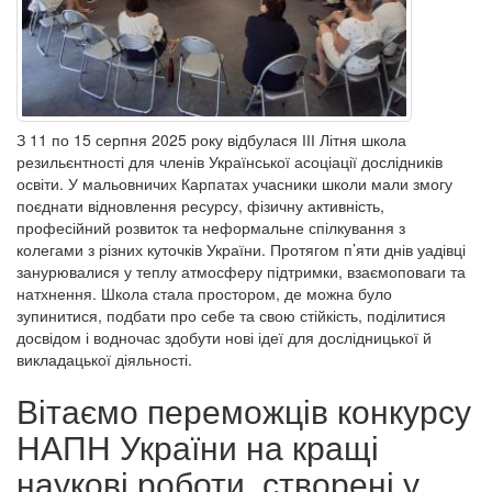
З 11 по 15 серпня 2025 року відбулася ІІІ Літня школа
резильєнтності для членів Української асоціації дослідників
освіти. У мальовничих Карпатах учасники школи мали змогу
поєднати відновлення ресурсу, фізичну активність,
професійний розвиток та неформальне спілкування з
колегами з різних куточків України. Протягом п’яти днів уадівці
занурювалися у теплу атмосферу підтримки, взаємоповаги та
натхнення. Школа стала простором, де можна було
зупинитися, подбати про себе та свою стійкість, поділитися
досвідом і водночас здобути нові ідеї для дослідницької й
викладацької діяльності.
Вітаємо переможців конкурсу
НАПН України на кращі
наукові роботи, створені у