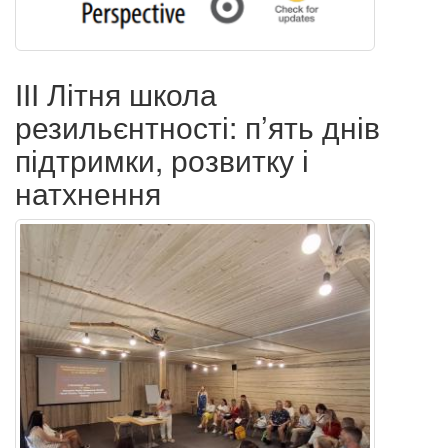
ІІІ Літня школа
резильєнтності: п’ять днів
підтримки, розвитку і
натхнення