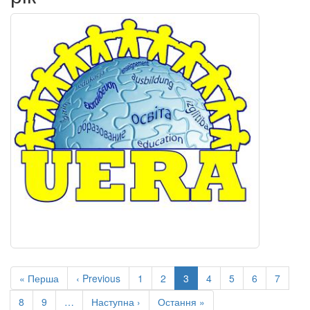
Розбивка
на
Перша
« Перша
Попередня
‹ Previous
Сторінка
1
Сторінка
2
Поточна
3
Сторінка
4
Сторінка
5
Сторінка
6
Сторінк
7
сторінки
сторінка
сторінка
сторінка
Сторінка
8
Сторінка
9
…
Наступна
Наступна ›
Остання
Остання »